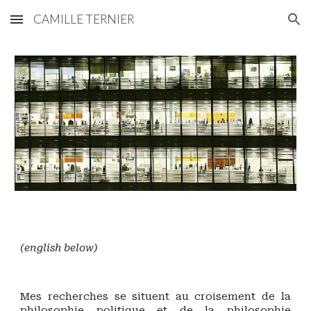
CAMILLE TERNIER
Skip to main content
Skip to navigation
(english below)
M
es recherches se situent
au croisement de la
philosophie politique
et de la philosophie