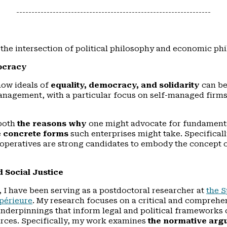
----------------------------------------------------------------
 the intersection of political philosophy and economic ph
ocracy
how ideals of
equality, democracy, and solidarity
can be
nagement, with a particular focus on self-managed firm
both
the reasons why
one might advocate for fundament
e
concrete forms
such enterprises might take. Specifically
operatives are strong candidates to embody the concept 
d Social Justice
, I have been serving as a postdoctoral researcher at
the S
périeure
. My research focuses on a critical and comprehen
underpinnings that inform legal and political frameworks
urces. Specifically, my work examines
the normative arg