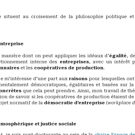
e situent
au croisement de la
philosophie politique
et 
entreprise
a manière dont on peut appliquer les idéaux d'
égalité
, d
tionnement interne des
entreprises
, avec un intérêt p
onnaires
et les
coopératives de production
.
je m'intéresse d'une part aux
raisons
pour lesquelles ont
entalement démocratiques, égalitaires et basées sur la s
oncrètes
que cela peut prendre. Ainsi, mon travail de thè
tion de savoir si les coopératives de production étaient 
ojet normatif de la
démocratie d’entreprise
(
workplace 
tmosphérique et justice sociale
4, je
suis
post-doctorante au sein de la
chaire Espace de