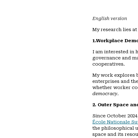
English version
My research lies at
1.Workplace Dem
I am interested in 
governance and ma
cooperatives.
My work explores 
enterprises and th
whether worker co
democracy
.
2. Outer Space an
Since October 2024
École Nationale Su
the philosophical 
space and its reso